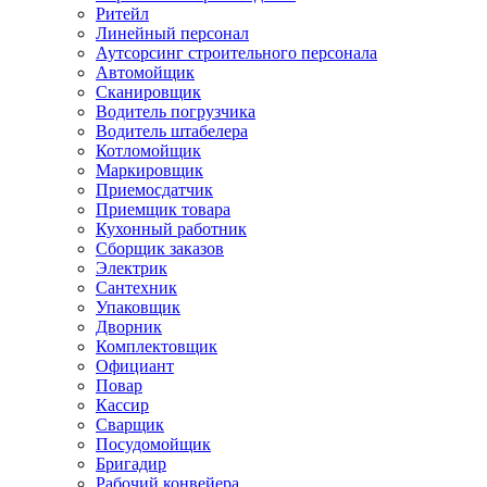
Ритейл
Линейный персонал
Аутсорсинг строительного персонала
Автомойщик
Сканировщик
Водитель погрузчика
Водитель штабелера
Котломойщик
Маркировщик
Приемосдатчик
Приемщик товара
Кухонный работник
Сборщик заказов
Электрик
Сантехник
Упаковщик
Дворник
Комплектовщик
Официант
Повар
Кассир
Сварщик
Посудомойщик
Бригадир
Рабочий конвейера