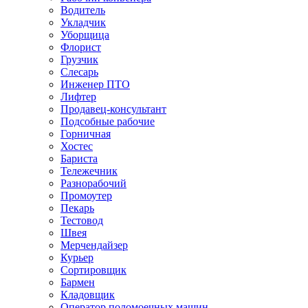
Водитель
Укладчик
Уборщица
Флорист
Грузчик
Слесарь
Инженер ПТО
Лифтер
Продавец-консультант
Подсобные рабочие
Горничная
Хостес
Бариста
Тележечник
Разнорабочий
Промоутер
Пекарь
Тестовод
Швея
Мерчендайзер
Курьер
Сортировщик
Бармен
Кладовщик
Оператор поломоечных машин