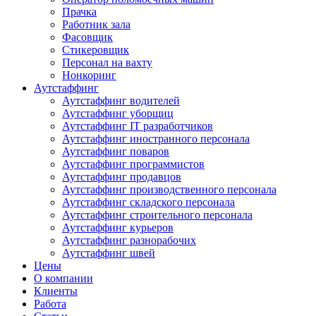
Прачка
Работник зала
Фасовщик
Стикеровщик
Персонал на вахту
Нонкоринг
Аутстаффинг
Аутстаффинг водителей
Аутстаффинг уборщиц
Аутстаффинг IT разработчиков
Аутстаффинг иностранного персонала
Аутстаффинг поваров
Аутстаффинг программистов
Аутстаффинг продавцов
Аутстаффинг производственного персонала
Аутстаффинг складского персонала
Аутстаффинг строительного персонала
Аутстаффинг курьеров
Аутстаффинг разнорабочих
Аутстаффинг швей
Цены
О компании
Клиенты
Работа