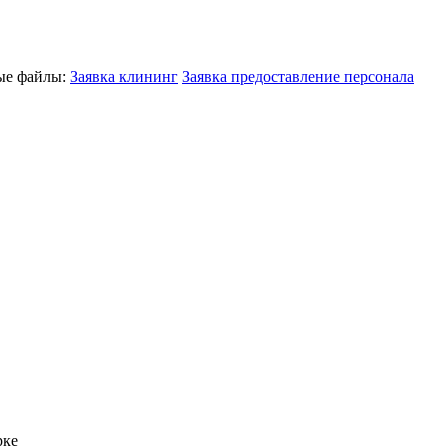
ные файлы:
Заявка клининг
Заявка предоставление персонала
рке