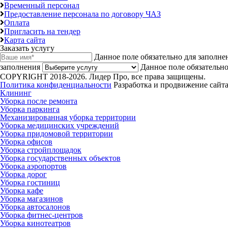
Временный персонал
Предоставление персонала по договору ЧАЗ
Оплата
Пригласить на тендер
Карта сайта
Заказать услугу
Данное поле обязательно для заполне
заполнения
Данное поле обязательно
COPYRIGHT 2018-2026. Лидер Про, все права защищены.
Политика конфиденциальности
Разработка и продвижение сайта
Клининг
Уборка после ремонта
Уборка паркинга
Механизированная уборка территории
Уборка медицинских учреждений
Уборка придомовой территории
Уборка офисов
Уборка стройплощадок
Уборка государственных объектов
Уборка аэропортов
Уборка дорог
Уборка гостиниц
Уборка кафе
Уборка магазинов
Уборка автосалонов
Уборка фитнес-центров
Уборка кинотеатров