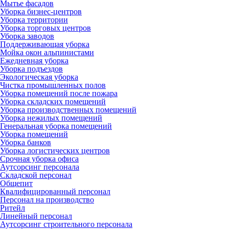
Мытье фасадов
Уборка бизнес-центров
Уборка территории
Уборка торговых центров
Уборка заводов
Поддерживающая уборка
Мойка окон альпинистами
Ежедневная уборка
Уборка подъездов
Экологическая уборка
Чистка промышленных полов
Уборка помещений после пожара
Уборка складских помещений
Уборка производственных помещений
Уборка нежилых помещений
Генеральная уборка помещений
Уборка помещений
Уборка банков
Уборка логистических центров
Срочная уборка офиса
Аутсорсинг персонала
Складской персонал
Общепит
Квалифицированный персонал
Персонал на производство
Ритейл
Линейный персонал
Аутсорсинг строительного персонала