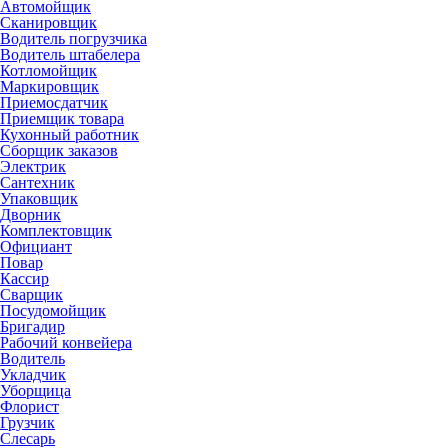
Автомойщик
Сканировщик
Водитель погрузчика
Водитель штабелера
Котломойщик
Маркировщик
Приемосдатчик
Приемщик товара
Кухонный работник
Сборщик заказов
Электрик
Сантехник
Упаковщик
Дворник
Комплектовщик
Официант
Повар
Кассир
Сварщик
Посудомойщик
Бригадир
Рабочий конвейера
Водитель
Укладчик
Уборщица
Флорист
Грузчик
Слесарь