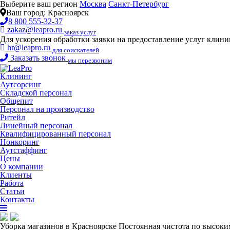
Выберите ваш регион
Москва
Санкт-Петербург
Ваш город:
Красноярск
8 800 555-32-37
zakaz@leapro.ru
заказ услуг
Для ускорения обработки заявки на предоставление услуг клин
hr@leapro.ru
для соискателей
Заказать звонок
мы перезвоним
Клининг
Аутсорсинг
Складской персонал
Общепит
Персонал на производство
Ритейл
Линейный персонал
Квалифицированный персонал
Нонкоринг
Аутстаффинг
Цены
О компании
Клиенты
Работа
Статьи
Контакты
Уборка магазинов в Красноярске
Постоянная чистота по высоким