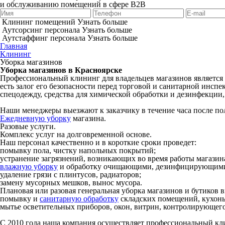
и обслуживанию помещений в сфере B2B
Клининг помещений
Узнать больше
Аутсорсинг персонала
Узнать больше
Аутстаффинг персонала
Узнать больше
Главная
Клининг
Уборка магазинов
Уборка магазинов в Красноярске
Профессиональный клининг для владельцев магазинов является 
есть залог его безопасности перед торговой и санитарной инспе
спецодежду, средства для химической обработки и дезинфекции,
Наши менеджеры выезжают к заказчику в течение часа после по
Ежедневную уборку
магазина.
Разовые услуги.
Комплекс услуг на долговременной основе.
Наш персонал качественно и в короткие сроки проведет:
помывку пола, чистку напольных покрытий;
устранение загрязнений, возникающих во время работы магазин
влажную уборку
и обработку очищающими, дезинфицирующими ср
удаление грязи с плинтусов, радиаторов;
замену мусорных мешков, вынос мусора.
Плановая или разовая генеральная уборка магазинов и бутиков 
помывку и
санитарную обработку
складских помещений, кухонь,
мытье осветительных приборов, окон, витрин, контролирующег
С 2010 года наша компания осуществляет профессиональный клин