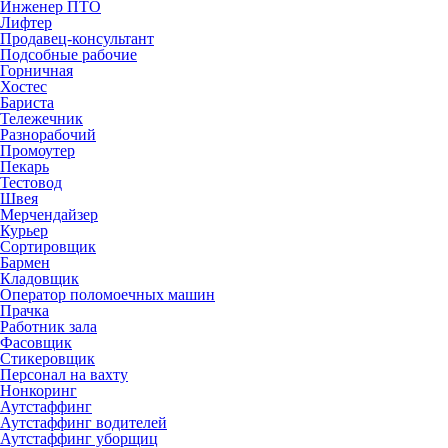
Инженер ПТО
Лифтер
Продавец-консультант
Подсобные рабочие
Горничная
Хостес
Бариста
Тележечник
Разнорабочий
Промоутер
Пекарь
Тестовод
Швея
Мерчендайзер
Курьер
Сортировщик
Бармен
Кладовщик
Оператор поломоечных машин
Прачка
Работник зала
Фасовщик
Стикеровщик
Персонал на вахту
Нонкоринг
Аутстаффинг
Аутстаффинг водителей
Аутстаффинг уборщиц