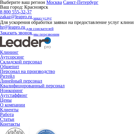
Выберите ваш регион
Москва
Санкт-Петербург
Ваш город:
Красноярск
8 800 555-32-37
zakaz@leapro.ru
заказ услуг
Для ускорения обработки заявки на предоставление услуг клин
hr@leapro.ru
для соискателей
Заказать звонок
мы перезвоним
Клининг
Аутсорсинг
Складской персонал
Общепит
Персонал на производство
Ритейл
Линейный персонал
Квалифицированный персонал
Нонкоринг
Аутстаффинг
Цены
О компании
Клиенты
Работа
Статьи
Контакты