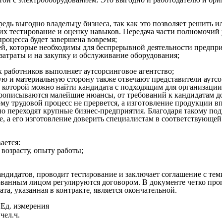
едь выгодно владельцу бизнеса, так как это позволяет решить и
 их тестирование и оценку навыков. Передача части полномочий
процесса будет завершена вовремя;
й, которые необходимы для беспрерывной деятельности предпри
затраты и на закупку и обслуживание оборудования;
 работников выполняет аутсорсинговое агентство;
ю и материальную сторону также отвечают представители аутсо
в которой можно найти кандидата с подходящим для организации
рописываются малейшие нюансы, от требований к кандидатам до
му трудовой процесс не прервется, а изготовление продукции в
 переходят крупные бизнес-предприятия. Благодаря такому под
, а его изготовление доверить специалистам в соответствующей
ается:
возрасту, опыту работы;
ндидатов, проводит тестирование и заключает соглашение с теми
ванным лицом регулируются договором. В документе четко проп
та, указанная в контракте, является окончательной.
Ед. измерения
чел.ч.