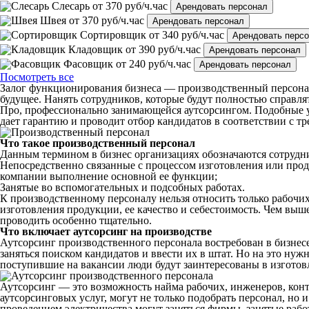
Слесарь
от 370 руб/ч.час
Арендовать персонал
Швея
от 370 руб/ч.час
Арендовать персонал
Сортировщик
от 340 руб/ч.час
Арендовать перс
Кладовщик
от 390 руб/ч.час
Арендовать персонал
Фасовщик
от 240 руб/ч.час
Арендовать персонал
Посмотреть все
Залог функционирования бизнеса — производственный персонал
будущее. Нанять сотрудников, которые будут полностью справля
Про, профессионально занимающейся аутсорсингом. Подобные у
дает гарантию и проводит отбор кандидатов в соответствии с т
Что такое производственный персонал
Данным термином в бизнес организациях обозначаются сотрудн
Непосредственно связанные с процессом изготовления или прод
компании выполнение основной ее функции;
Занятые во вспомогательных и подсобных работах.
К производственному персоналу нельзя относить только рабочих.
изготовления продукции, ее качество и себестоимость. Чем вы
проводить особенно тщательно.
Что включает аутсорсинг на производстве
Аутсорсинг производственного персонала востребован в бизнес
заняться поиском кандидатов и ввести их в штат. Но на это ну
поступившие на вакансии люди будут заинтересованы в изготов
Аутсорсинг — это возможность найма рабочих, инженеров, кон
аутсорсинговых услуг, могут не только подобрать персонал, но 
проведением электричества могут заняться фирмы, занятые рабо