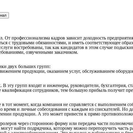
онал
. От профессионализма кадров зависит доходность предприятия
ться с трудовыми обязанностями, и иметь соответствующее обра
слуги востребованы, так как кандидатов в этом случае подыс
ребованиями, озвученными заказчиком.
ики двух больших групп:
вижением продукции, оказанием услуг, обслуживанием оборудов
 В эту групп входят и инженеры, руководители, бухгалтерия, ст
ше квалификация сотрудников, тем большую прибыль получит пре
е в тот момент, когда компания не справляется с выполнением
жно время и личные собеседования с каждым из соискателей. Но
лении продукции. А это может привести к прямо противоположно
тролеров через стороннюю фирму или передача части полномочи
и могут найти подрядчика, которому можно перепоручить часть р
той с электрооборудованием. Это выгодно и работодателю и бриг