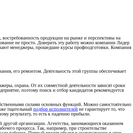
, востребованность продукции на рынке и перспективы на
зование не просто. Доверить эту работу можно компании Лидер
кивают менеджеры, прошедшие курсы профподготовки. Компания
ания, его ремонтом. Деятельность этой группы обеспечивает
ажеры, охрана. От их совместной деятельности зависят сроки
дприятие, поэтому поиск и отбор кандидатов рекомендуется
 собственными силами основных функций. Можно самостоятельно
 даже тщательный
подбор исполнителей
не гарантирует то, что
му результату, то есть к падению прибыли.
й другой организации. Агентства, занимающиеся оказанием
абочего процесса. Так, например, при строительстве
аде рабочих. Первый введет объект в эксплуатацию в срок,