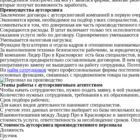
вторые получат возможность заработать.
Преимущества аутсорсинга
Заключение договора с аутсорсинговой компанией в первую очер
Экономится время, необходимое на подбор узких специалистов,
сомневаться в том, что доверенная им часть производственного 
Сокращаются расходы. В штат включают только тех исполнителе
оказания услуги либо по договору. Одновременно уменьшаются 
Уменьшается налоговая нагрузка;
Функции бухгалтерии и отдела кадров в отношении нанимаемых
За выполнением техники безопасности рабочими, за юридическу
В компании Лидер Про в Красноярске есть база специалистов, 
регулируется предварительно составленным договором. В нем п
оперативную замену не вышедшего на работу сотрудника. Поэто
На
найм сотрудников
через профессиональные фирмы постепенно
основных функциях, связанных с продвижением товара на рынке
Этапы работы с аутсорсинговым агентством
Чтобы начать сотрудничество, нужно подать заявку, в ней указыв
Количество нужных сотрудников, требования к их образованию, 
Срок подбора рабочих;
Для каких видов деятельности нанимают специалистов.
С учетом этих данных агентство выбирает из базы нескольких ка
Взаимоотношения между Лидер Про в Красноярске и заинтересо
стоимость услуги, ответственность за несоблюдение сроков. Опла
Стоимость аутсорсинга производственного персонала
Должность
Грузчик