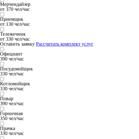
Мерчендайзер
от 370 чел/час
Приемщик
от 130 чел/час
Тележечник
от 330 чел/час
Оставить заявку
Рассчитать комплект услуг
Официант
390 чел/час
Посудомойщик
330 чел/час
Котломойщик
330 чел/час
Повар
390 чел/час
Горничная
350 чел/час
Прачка
330 чел/час