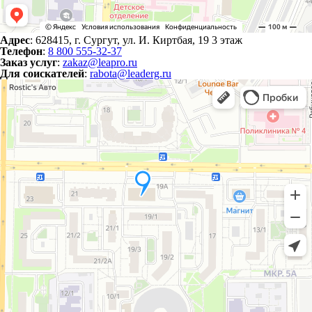
Адрес
: 628415, г. Сургут, ул. И. Киртбая, 19 3 этаж
Телефон
:
8 800 555-32-37
Заказ услуг
:
zakaz@leapro.ru
Для соискателей
:
rabota@leaderg.ru