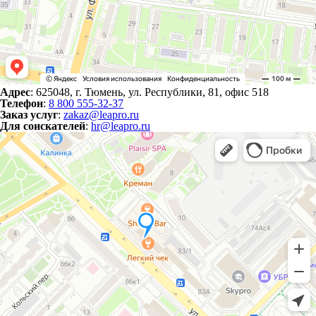
Адрес
: 625048, г. Тюмень, ул. Республики, 81, офис 518
Телефон
:
8 800 555-32-37
Заказ услуг
:
zakaz@leapro.ru
Для соискателей
:
hr@leapro.ru