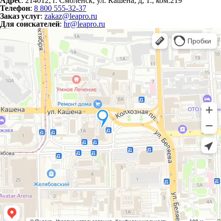
Адрес
: 214012, г. Смоленск, ул. Кашена, д, 1., ком.219
Телефон
:
8 800 555-32-37
Заказ услуг
:
zakaz@leapro.ru
Для соискателей
:
hr@leapro.ru