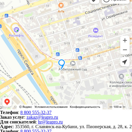
Телефон
:
8 800 555-32-37
Заказ услуг
:
zakaz@leapro.ru
Для соискателей
:
hr@leapro.ru
Адрес
: 353560, г. Славянск-на-Кубани, ул. Пионерская, д. 28, к. 2
Телефон
:
8 800 555-32-37