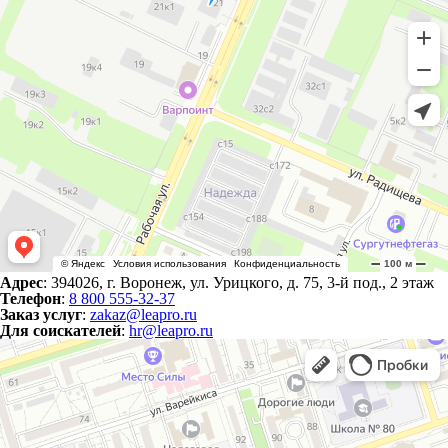
Адрес
: 394026, г. Воронеж, ул. Урицкого, д. 75, 3-й под., 2 этаж
Телефон
:
8 800 555-32-37
Заказ услуг
:
zakaz@leapro.ru
Для соискателей
:
hr@leapro.ru