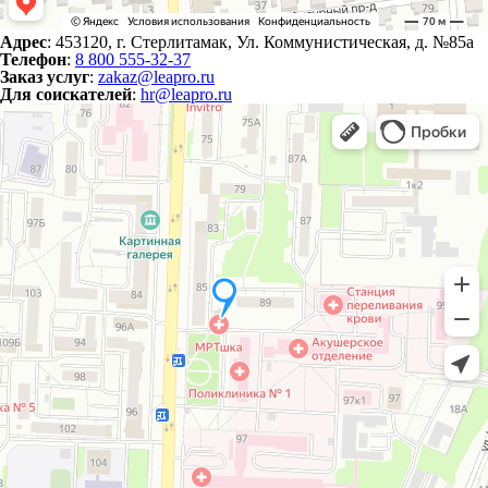
Адрес
: 453120, г. Стерлитамак, Ул. Коммунистическая, д. №85а
Телефон
:
8 800 555-32-37
Заказ услуг
:
zakaz@leapro.ru
Для соискателей
:
hr@leapro.ru