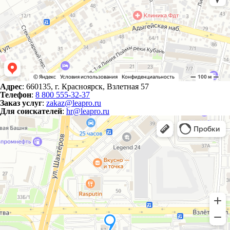
Адрес
: 660135, г. Красноярск, Взлетная 57
Телефон
:
8 800 555-32-37
Заказ услуг
:
zakaz@leapro.ru
Для соискателей
:
hr@leapro.ru