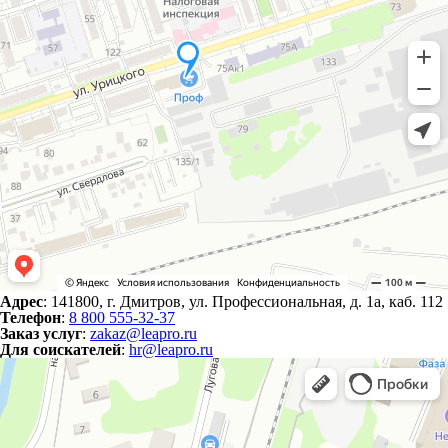
Адрес
: 141800, г. Дмитров, ул. Профессиональная, д. 1а, каб. 112
Телефон
:
8 800 555-32-37
Заказ услуг
:
zakaz@leapro.ru
Для соискателей
:
hr@leapro.ru