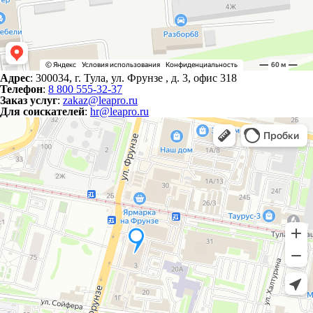
Адрес
: 300034, г. Тула, ул. Фрунзе , д. 3, офис 318
Телефон
:
8 800 555-32-37
Заказ услуг
:
zakaz@leapro.ru
Для соискателей
:
hr@leapro.ru