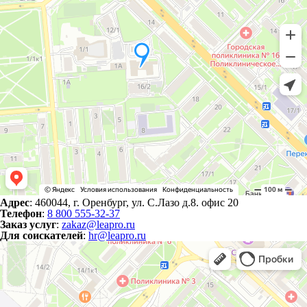
Адрес
: 460044, г. Оренбург, ул. С.Лазо д.8. офис 20
Телефон
:
8 800 555-32-37
Заказ услуг
:
zakaz@leapro.ru
Для соискателей
:
hr@leapro.ru