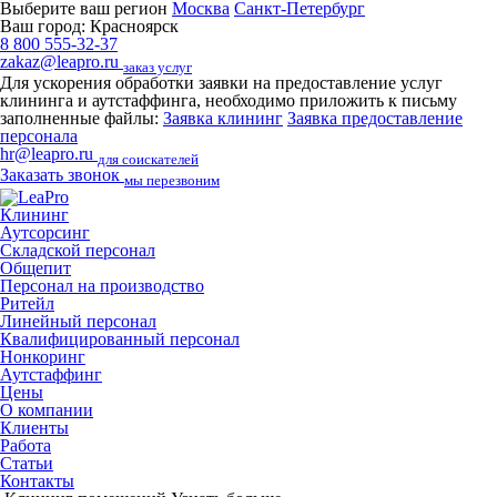
Выберите ваш регион
Москва
Санкт-Петербург
Ваш город:
Красноярск
8 800 555-32-37
zakaz@leapro.ru
заказ услуг
Для ускорения обработки заявки на предоставление услуг
клининга и аутстаффинга, необходимо приложить к письму
заполненные файлы:
Заявка клининг
Заявка предоставление
персонала
hr@leapro.ru
для соискателей
Заказать звонок
мы перезвоним
Клининг
Аутсорсинг
Складской персонал
Общепит
Персонал на производство
Ритейл
Линейный персонал
Квалифицированный персонал
Нонкоринг
Аутстаффинг
Цены
О компании
Клиенты
Работа
Статьи
Контакты