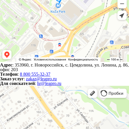
Адрес
: 353960, г. Новороссийск, с. Цемдолина, ул. Ленина, д. 86,
офис 203
Телефон
:
8 800 555-32-37
Заказ услуг
:
zakaz@leapro.ru
Для соискателей
:
hr@leapro.ru