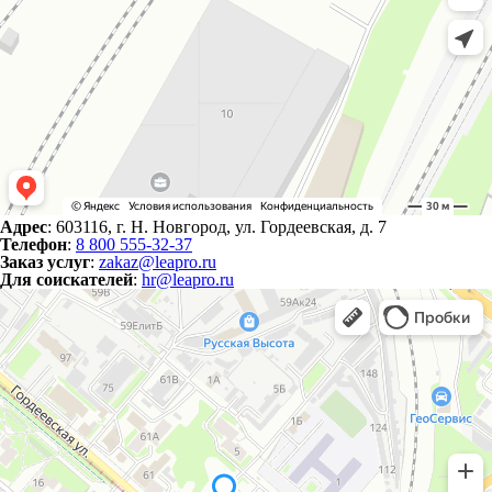
Адрес
: 603116, г. Н. Новгород, ул. Гордеевская, д. 7
Телефон
:
8 800 555-32-37
Заказ услуг
:
zakaz@leapro.ru
Для соискателей
:
hr@leapro.ru