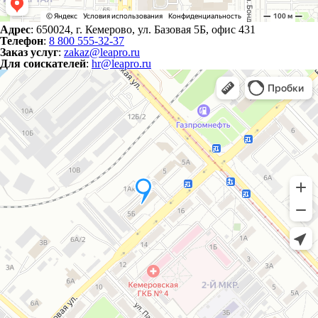
Адрес
: 650024, г. Кемерово, ул. Базовая 5Б, офис 431
Телефон
:
8 800 555-32-37
Заказ услуг
:
zakaz@leapro.ru
Для соискателей
:
hr@leapro.ru