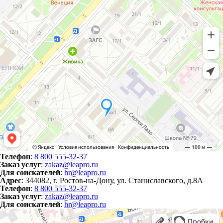
Телефон
:
8 800 555-32-37
Заказ услуг
:
zakaz@leapro.ru
Для соискателей
:
hr@leapro.ru
Адрес
: 344082, г. Ростов-на-Дону, ул. Станиславского, д.8А
Телефон
:
8 800 555-32-37
Заказ услуг
:
zakaz@leapro.ru
Для соискателей
:
hr@leapro.ru