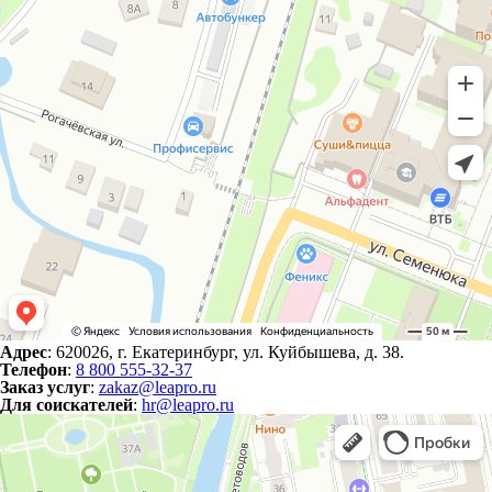
Адрес
: 620026, г. Екатеринбург, ул. Куйбышева, д. 38.
Телефон
:
8 800 555-32-37
Заказ услуг
:
zakaz@leapro.ru
Для соискателей
:
hr@leapro.ru