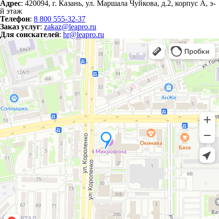
Адрес
: 420094, г. Казань, ул. Маршала Чуйкова, д.2, корпус А, э-
й этаж
Телефон
:
8 800 555-32-37
Заказ услуг
:
zakaz@leapro.ru
Для соискателей
:
hr@leapro.ru