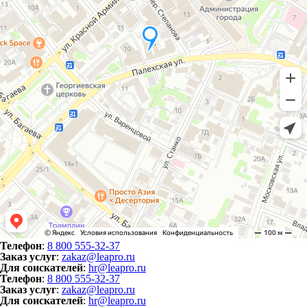
Телефон
:
8 800 555-32-37
Заказ услуг
:
zakaz@leapro.ru
Для соискателей
:
hr@leapro.ru
Телефон
:
8 800 555-32-37
Заказ услуг
:
zakaz@leapro.ru
Для соискателей
:
hr@leapro.ru