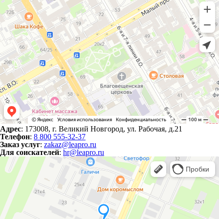
Адрес
: 173008, г. Великий Новгород, ул. Рабочая, д.21
Телефон
:
8 800 555-32-37
Заказ услуг
:
zakaz@leapro.ru
Для соискателей
:
hr@leapro.ru