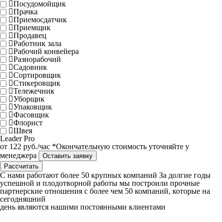
Посудомойщик
Прачка
Приемосдатчик
Приемщик
Продавец
Работник зала
Рабочий конвейера
Разнорабочий
Садовник
Сортировщик
Стикеровщик
Тележечник
Уборщик
Упаковщик
Фасовщик
Флорист
Швея
Leader
Pro
от
122
руб./час
*Окончательную стоимость уточняйте у
менеджера
Оставить заявку
Рассчитать
C нами работают
более 50
крупных компаний
За долгие годы
успешной и плодотворной работы мы построили прочные
партнерские отношения с более чем 50 компаний, которые на
сегодняшний
день являются нашими постоянными клиентами