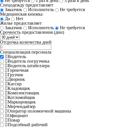
Не требуется
1 раз в день
3 раза в день
Спецодежду предоставляет
Заказчик
Исполнитель
Не требуется
Медицинская книжка
Да
Нет
Жилье предоставляет
Заказчик
Исполнитель
Не требуется
Срочность предоставления (дни)
Отсрочка количества дней
Специализация персонала
Водитель
Водитель погрузчика
Водитель штабеллера
Горничная
Грузчик
Дворник
Кассир
Кладовщик
Комплектовщик
Котломойщик
Маркировщик
Мерчендайзер
Оператор поломоечной машины
Официант
Повар
Подсобный рабочий