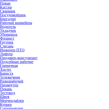
Повар
Кассир
Сварщик
Посудомойщик
Бригадир
Рабочий конвейера
Водитель
Укладчик
Уборщица
Флорист
Грузчик
Слесарь
Инженер ПТО
Лифтер
Продавец-консультант
Подсобные рабочие
Горничная
Хостес
Бариста
Тележечник
Разнорабочий
Промоутер
Пекарь
Тестовод
Швея
Мерчендайзер
Курьер
Сортировщик