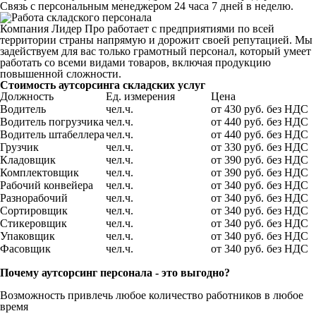
Связь с персональным менеджером 24 часа 7 дней в неделю.
Компания Лидер Про работает с предприятиями по всей
территории страны напрямую и дорожит своей репутацией. Мы
задействуем для вас только грамотный персонал, который умеет
работать со всеми видами товаров, включая продукцию
повышенной сложности.
Стоимость аутсорсинга складских услуг
Должность
Ед. измерения
Цена
Водитель
чел.ч.
от 430 руб. без НДС
Водитель погрузчика
чел.ч.
от 440 руб. без НДС
Водитель штабеллера
чел.ч.
от 440 руб. без НДС
Грузчик
чел.ч.
от 330 руб. без НДС
Кладовщик
чел.ч.
от 390 руб. без НДС
Комплектовщик
чел.ч.
от 390 руб. без НДС
Рабочий конвейера
чел.ч.
от 340 руб. без НДС
Разнорабочий
чел.ч.
от 340 руб. без НДС
Сортировщик
чел.ч.
от 340 руб. без НДС
Стикеровщик
чел.ч.
от 340 руб. без НДС
Упаковщик
чел.ч.
от 340 руб. без НДС
Фасовщик
чел.ч.
от 340 руб. без НДС
Почему аутсорсинг персонала - это выгодно?
Возможность привлечь любое количество работников в любое
время