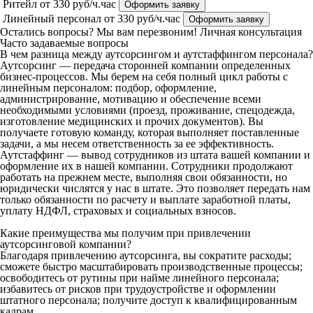
Ритейл
от 330 руб/ч.час
Оформить заявку
Линейный персонал
от 330 руб/ч.час
Оформить заявку
Остались вопросы? Мы вам перезвоним!
Личная консультация
Часто задаваемые вопросы
В чем разница между аутсорсингом и аутстаффингом персонала?
Аутсорсинг — передача сторонней компании определенных
бизнес-процессов. Мы берем на себя полный цикл работы с
линейным персоналом: подбор, оформление,
администрирование, мотивацию и обеспечение всеми
необходимыми условиями (проезд, проживание, спецодежда,
изготовление медицинских и прочих документов). Вы
получаете готовую команду, которая выполняет поставленные
задачи, а мы несем ответственность за ее эффективность.
Аутстаффинг — вывод сотрудников из штата вашей компании и
оформление их в нашей компании. Сотрудники продолжают
работать на прежнем месте, выполняя свои обязанности, но
юридически числятся у нас в штате. Это позволяет передать нам
только обязанности по расчету и выплате заработной платы,
уплату НДФЛ, страховых и социальных взносов.
Какие преимущества мы получим при привлечении
аутсорсинговой компании?
Благодаря привлечению аутсорсинга, вы сократите расходы;
сможете быстро масштабировать производственные процессы;
освободитесь от рутины при найме линейного персонала;
избавитесь от рисков при трудоустройстве и оформлении
штатного персонала; получите доступ к квалифицированным
кадрам.