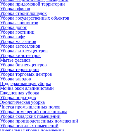
Уборка придомовой территории
Уборка офисов
Уборка стройплощадок
Уборка государственных объектов
Уборка аэропортов
Уборка дорог
Уборка гостиниц
Уборка кафе
Уборка магазинов
Уборка автосалонов
Уборка фитнес-центров
Уборка кинотеатров
Мытье фасадов
Уборка бизнес-центров
Уборка территории
Уборка торговых центров
Уборка заводов
Поддерживающая уборка
Мойка окон альпинистами
Ежедневная уборка
Уборка подъездов
Экологическая уборка
Чистка промышленных полов
Уборка помещений после пожара
Уборка складских помещений
Уборка производственных помещений
Уборка нежилых помещений
Генеральная уборка помещений