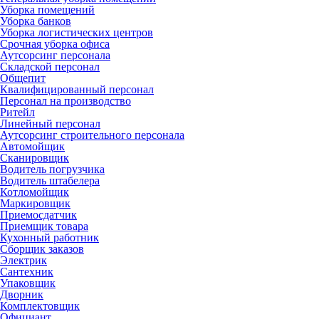
Уборка помещений
Уборка банков
Уборка логистических центров
Срочная уборка офиса
Аутсорсинг персонала
Складской персонал
Общепит
Квалифицированный персонал
Персонал на производство
Ритейл
Линейный персонал
Аутсорсинг строительного персонала
Автомойщик
Сканировщик
Водитель погрузчика
Водитель штабелера
Котломойщик
Маркировщик
Приемосдатчик
Приемщик товара
Кухонный работник
Сборщик заказов
Электрик
Сантехник
Упаковщик
Дворник
Комплектовщик
Официант