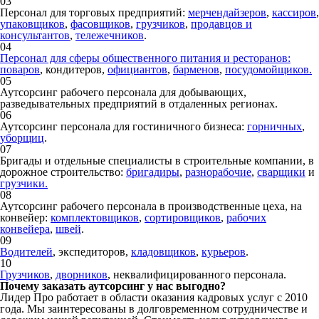
03
Персонал для торговых предприятий:
мерчендайзеров
,
кассиров
,
упаковщиков
,
фасовщиков
,
грузчиков
,
продавцов и
консультантов
,
тележечников
.
04
Персонал для сферы общественного питания и ресторанов:
поваров
, кондитеров,
официантов
,
барменов
,
посудомойщиков.
05
Аутсорсинг рабочего персонала для добывающих,
разведывательных предприятий в отдаленных регионах.
06
Аутсорсинг персонала для гостиничного бизнеса:
горничных
,
уборщиц
.
07
Бригады и отдельные специалисты в строительные компании, в
дорожное строительство:
бригадиры
,
разнорабочие
,
сварщики
и
грузчики.
08
Аутсорсинг рабочего персонала в производственные цеха, на
конвейер:
комплектовщиков
,
сортировщиков
,
рабочих
конвейера
,
швей
.
09
Водителей
, экспедиторов,
кладовщиков
,
курьеров
.
10
Грузчиков
,
дворников
, неквалифицированного персонала.
Почему заказать аутсорсинг у нас выгодно?
Лидер Про работает в области оказания кадровых услуг с 2010
года. Мы заинтересованы в долговременном сотрудничестве и