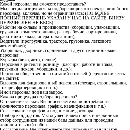
Какой персонал вы сможете предоставить?
Мы специализируемся на подборе широкого спектра линейного
персонала, включая, но не ограничиваясь: (НО БОЛЕЕ
ПОЛНЫЙ ПЕРЕЧЕНЬ УКАЗАН У НАС НА САЙТЕ, ВНИЗУ
ПЕРЕЧИСЛЕН НЕ ВЕСЬ)
Рабочие на склады и производства (сборщики, упаковщики,
грузчики, комплектовщики, разнорабочие, сортировщики,
работники склада, операторы линии);
Водители (прогрузчика, трактора, грузовика, легкового
автомобиля);
Уборщики, дворники, горничные и другой клининговый
персонал;
Курьеры (вело, авто, пешие);
Персонал в ритейл и розницу (кассиры, работники зала,
грузчики, пекари, уборщики, и др.);
Персонал общественного питаний и отелей (перчисление есть
на сайте);
Высококвалифицированный персонал (слесари, стропальщики,
токари, фрезеровщики и пр.);
Иной персонал под ваш запрос.
Какова процедура подбора персонала?
Оставление заявки. Вы описываете ваши потребности
(количество персонала, график, квалификация и т.д.)
Согласование тарифов и подписание договора.
Подбор кандидатов. Мы осуществляем поиск и первичный
отбор сотрудников из нашей базы данных или проводим
дополнительный набор.
Согласование. Вы утверждаете предложенных кандидатов.