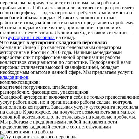
персоналом напрямую зависит его нормальная работа и
прибыльность. Работа складов и логистических центров имеет
свою специфику — здесь персонал требуется в зависимости от
колебаний объема продаж. В таких условиях штатные
работники складской логистики могут представлять проблему.
На пике продаж их не хватает, при падении торговли их
становится нечем занять. Лучший выход из такой ситуации —
это
аутсорсинг персонала
на склад.
Что входит в аутсорсинг складского персонала?
Компания Лидер Про является федеральным оператором
аутсорсинга в России с 2010 года. Нашими менеджерами
наработан опыт профессиональной организации работы
коллективов специалистов по логистике. Подобранный нами
персонал отличается высокой квалификацией, обладает
необходимым опытом в данной сфере. Мы предлагаем услуги:
кладовщиков
;
комплектовщиков;
водителей погрузчиков, штабелеров;
разнорабочих, фасовщиков, упаковщиков.
Складской аутсорсинг включает в себя не только предоставление
услуг работников, но и организацию работы склада, контроль
выполнения контракта. Заказывая услугу аутсорсинга персонала
на склад в Красноярске, вы получаете возможность заниматься
основной деятельностью, не отвлекаясь на кадровые проблемы.
Мы работаем с предприятиями любой направленности,
предоставляя кадровый состав с соответствующими
разрешениями на работы.