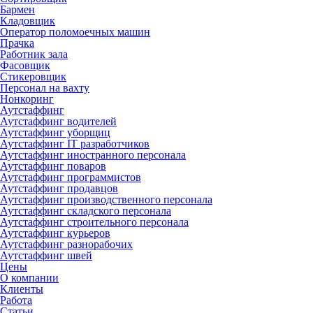
Бармен
Кладовщик
Оператор поломоечных машин
Прачка
Работник зала
Фасовщик
Стикеровщик
Персонал на вахту
Нонкоринг
Аутстаффинг
Аутстаффинг водителей
Аутстаффинг уборщиц
Аутстаффинг IT разработчиков
Аутстаффинг иностранного персонала
Аутстаффинг поваров
Аутстаффинг программистов
Аутстаффинг продавцов
Аутстаффинг производственного персонала
Аутстаффинг складского персонала
Аутстаффинг строительного персонала
Аутстаффинг курьеров
Аутстаффинг разнорабочих
Аутстаффинг швей
Цены
О компании
Клиенты
Работа
Статьи