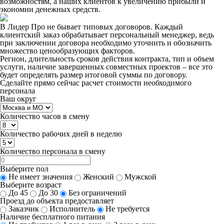
возможностям, а наших клиентов к увеличению прибыли и
экономии денежных средств.
В Лидер Про не бывает типовых договоров. Каждый
клиентский заказ обрабатывает персональный менеджер, ведь
при заключении договора необходимо уточнить и обозначить
множество ценообразующих факторов.
Регион, длительность сроков действия контракта, тип и объем
услуги, наличие завершенных совместных проектов – все это
будет определять размер итоговой суммы по договору.
Сделайте прямо сейчас
расчет стоимости
необходимого
персонала
Ваш округ
Количество часов в смену
Количество рабочих дней в неделю
Количество персонала в смену
Выберите пол
Не имеет значения
Женский
Мужской
Выберите возраст
До 45
До 30
Без ограничений
Проезд до объекта предоставляет
Заказчик
Исполнитель
Не требуется
Наличие бесплатного питания