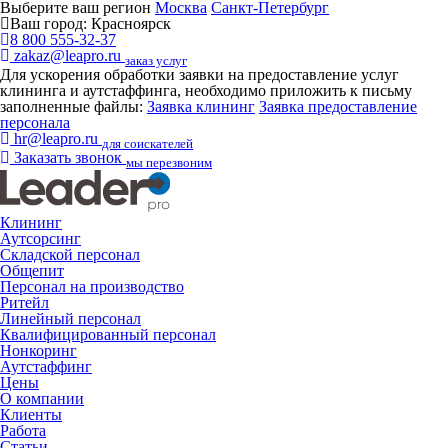
Выберите ваш регион
Москва
Санкт-Петербург
Ваш город:
Красноярск
8 800 555-32-37
zakaz@leapro.ru
заказ услуг
Для ускорения обработки заявки на предоставление услуг
клининга и аутстаффинга, необходимо приложить к письму
заполненные файлы:
Заявка клининг
Заявка предоставление
персонала
hr@leapro.ru
для соискателей
Заказать звонок
мы перезвоним
Клининг
Аутсорсинг
Складской персонал
Общепит
Персонал на производство
Ритейл
Линейный персонал
Квалифицированный персонал
Нонкоринг
Аутстаффинг
Цены
О компании
Клиенты
Работа
Статьи