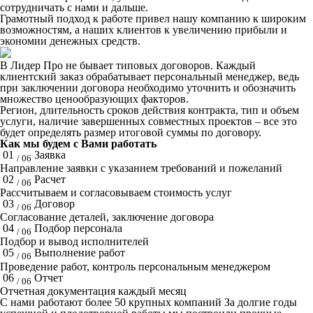
сотрудничать с нами и дальше.
Грамотный подход к работе привел нашу компанию к широким
возможностям, а наших клиентов к увеличению прибыли и
экономии денежных средств.
В Лидер Про не бывает типовых договоров. Каждый
клиентский заказ обрабатывает персональный менеджер, ведь
при заключении договора необходимо уточнить и обозначить
множество ценообразующих факторов.
Регион, длительность сроков действия контракта, тип и объем
услуги, наличие завершенных совместных проектов – все это
будет определять размер итоговой суммы по договору.
Как мы будем с Вами работать
01
Заявка
/ 06
Направление заявки с указанием требований и пожеланий
02
Расчет
/ 06
Рассчитываем и согласовываем стоимость услуг
03
Договор
/ 06
Согласование деталей, заключение договора
04
Подбор персонала
/ 06
Подбор и вывод исполнителей
05
Выполнение работ
/ 06
Проведение работ, контроль персональным менеджером
06
Отчет
/ 06
Отчетная документация каждый месяц
C нами работают
более 50
крупных компаний
За долгие годы