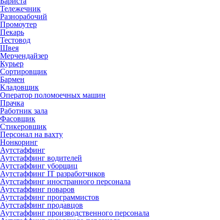
Бариста
Тележечник
Разнорабочий
Промоутер
Пекарь
Тестовод
Швея
Мерчендайзер
Курьер
Сортировщик
Бармен
Кладовщик
Оператор поломоечных машин
Прачка
Работник зала
Фасовщик
Стикеровщик
Персонал на вахту
Нонкоринг
Аутстаффинг
Аутстаффинг водителей
Аутстаффинг уборщиц
Аутстаффинг IT разработчиков
Аутстаффинг иностранного персонала
Аутстаффинг поваров
Аутстаффинг программистов
Аутстаффинг продавцов
Аутстаффинг производственного персонала