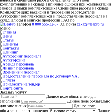
навыки и специфика работы
Оглавление: Кто такой
комплектовщик на складе Типичные ошибки при комплектации
заказов Навыки комплектовщика Специфика работы на складе
Комплектовщик: вакансии и требования работодателей
Аутсорсинг комплектовщиков и предоставление персонала на
склад Плюсы и минусы профессии FAQ по...
Телефон
8 800 555-32-37
Эл. почта
zakaz@leapro.ru
Меню
Главная
Цены
Статьи
Клиенты
Контакты
Клининг
Аутсорсинг персонала
Аутстаффинг
Аренда персонала
Лизинг персонала
Временный персонал
Предоставление персонала по договору ЧАЗ
Оплата
Пригласить на тендер
Карта сайта
Заказать услугу
Данное поле обязательно для
заполнения
Данное поле обязательно
для заполнения
Данное поле
обязательно для заполнения
Данное