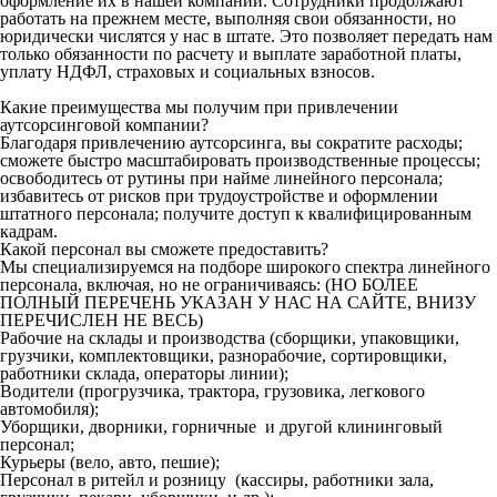
оформление их в нашей компании. Сотрудники продолжают
работать на прежнем месте, выполняя свои обязанности, но
юридически числятся у нас в штате. Это позволяет передать нам
только обязанности по расчету и выплате заработной платы,
уплату НДФЛ, страховых и социальных взносов.
Какие преимущества мы получим при привлечении
аутсорсинговой компании?
Благодаря привлечению аутсорсинга, вы сократите расходы;
сможете быстро масштабировать производственные процессы;
освободитесь от рутины при найме линейного персонала;
избавитесь от рисков при трудоустройстве и оформлении
штатного персонала; получите доступ к квалифицированным
кадрам.
Какой персонал вы сможете предоставить?
Мы специализируемся на подборе широкого спектра линейного
персонала, включая, но не ограничиваясь: (НО БОЛЕЕ
ПОЛНЫЙ ПЕРЕЧЕНЬ УКАЗАН У НАС НА САЙТЕ, ВНИЗУ
ПЕРЕЧИСЛЕН НЕ ВЕСЬ)
Рабочие на склады и производства (сборщики, упаковщики,
грузчики, комплектовщики, разнорабочие, сортировщики,
работники склада, операторы линии);
Водители (прогрузчика, трактора, грузовика, легкового
автомобиля);
Уборщики, дворники, горничные и другой клининговый
персонал;
Курьеры (вело, авто, пешие);
Персонал в ритейл и розницу (кассиры, работники зала,