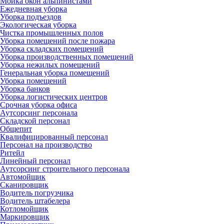
Мойка окон альпинистами
Ежедневная уборка
Уборка подъездов
Экологическая уборка
Чистка промышленных полов
Уборка помещений после пожара
Уборка складских помещений
Уборка производственных помещений
Уборка нежилых помещений
Генеральная уборка помещений
Уборка помещений
Уборка банков
Уборка логистических центров
Срочная уборка офиса
Аутсорсинг персонала
Складской персонал
Общепит
Квалифицированный персонал
Персонал на производство
Ритейл
Линейный персонал
Аутсорсинг строительного персонала
Автомойщик
Сканировщик
Водитель погрузчика
Водитель штабелера
Котломойщик
Маркировщик