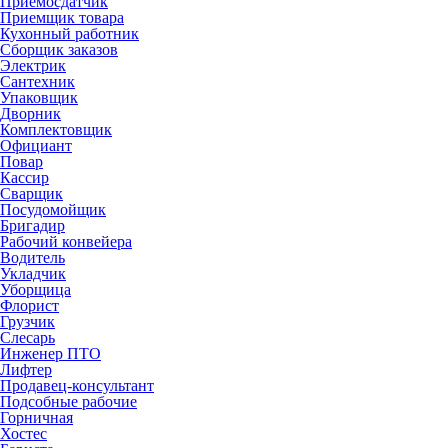
Приемосдатчик
Приемщик товара
Кухонный работник
Сборщик заказов
Электрик
Сантехник
Упаковщик
Дворник
Комплектовщик
Официант
Повар
Кассир
Сварщик
Посудомойщик
Бригадир
Рабочий конвейера
Водитель
Укладчик
Уборщица
Флорист
Грузчик
Слесарь
Инженер ПТО
Лифтер
Продавец-консультант
Подсобные рабочие
Горничная
Хостес