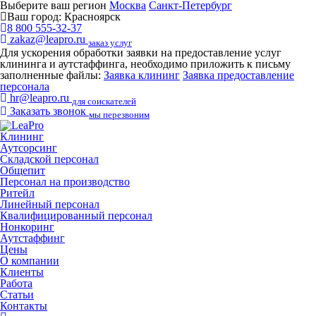
Выберите ваш регион
Москва
Санкт-Петербург
Ваш город:
Красноярск
8 800 555-32-37
zakaz@leapro.ru
заказ услуг
Для ускорения обработки заявки на предоставление услуг
клининга и аутстаффинга, необходимо приложить к письму
заполненные файлы:
Заявка клининг
Заявка предоставление
персонала
hr@leapro.ru
для соискателей
Заказать звонок
мы перезвоним
Клининг
Аутсорсинг
Складской персонал
Общепит
Персонал на производство
Ритейл
Линейный персонал
Квалифицированный персонал
Нонкоринг
Аутстаффинг
Цены
О компании
Клиенты
Работа
Статьи
Контакты