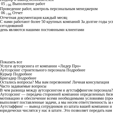
05
Выполнение работ
/ 06
Проведение работ, контроль персональным менеджером
06
Отчет
/ 06
Отчетная документация каждый месяц
C нами работают
более 50
крупных компаний
За долгие годы у
сегодняшний
день являются нашими постоянными клиентами
Показать все
Услуги аутсорсинга от компании «Лидер Про»
Аутсорсинг строительного персонала
Подробнее
Курьер
Подробнее
Бригадир
Подробнее
Остались вопросы? Мы вам перезвоним!
Личная консультация
Часто задаваемые вопросы
В чем разница между аутсорсингом и аутстаффингом персонала?
Аутсорсинг — передача сторонней компании определенных бизн
мотивацию и обеспечение всеми необходимыми условиями (проез
выполняет поставленные задачи, а мы несем ответственность за 
Аутстаффинг — вывод сотрудников из штата вашей компании и 
юридически числятся у нас в штате. Это позволяет передать на