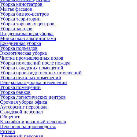
Уборка кинотеатров
Мытье фасадов
Уборка бизнес-центров
Уборка территории
Уборка торговых центров
Уборка заводов
Поддерживающая уборка
Мойка окон альпинистами
Ежедневная уборка
Уборка подъездов
Экологическая уборка
Чистка промышленных полов
Уборка помещений после пожара
Уборка складских помещений
Уборка производственных помещений
Уборка нежилых помещений
Генеральная уборка помещений
Уборка помещений
Уборка банков
Уборка логистических центров
Срочная уборка офиса
Аутсорсинг персонала
Складской персонал
Общепит
Квалифицированный персонал
Персонал на производство
Ритейл
Линейный персонал