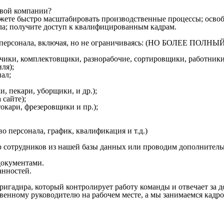
овой компании?
ожете быстро масштабировать производственные процессы; освоб
ла; получите доступ к квалифицированным кадрам.
ого персонала, включая, но не ограничиваясь: (НО БОЛЕЕ 
зчики, комплектовщики, разнорабочие, сортировщики, работники
ля);
ал;
, пекари, уборщики, и др.);
 сайте);
кари, фрезеровщики и пр.);
о персонала, график, квалификация и т.д.)
 сотрудников из нашей базы данных или проводим дополнитель
окументами.
анностей.
ригадира, который контролирует работу команды и отвечает за 
венному руководителю на рабочем месте, а мы занимаемся кадр