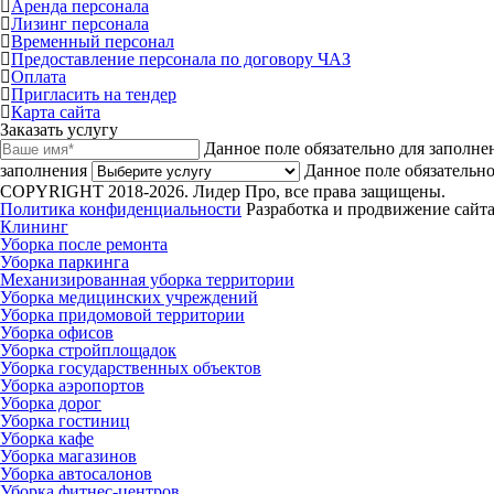
Аренда персонала
Лизинг персонала
Временный персонал
Предоставление персонала по договору ЧАЗ
Оплата
Пригласить на тендер
Карта сайта
Заказать услугу
Данное поле обязательно для заполне
заполнения
Данное поле обязательно
COPYRIGHT 2018-2026. Лидер Про, все права защищены.
Политика конфиденциальности
Разработка и продвижение сайта
Клининг
Уборка после ремонта
Уборка паркинга
Механизированная уборка территории
Уборка медицинских учреждений
Уборка придомовой территории
Уборка офисов
Уборка стройплощадок
Уборка государственных объектов
Уборка аэропортов
Уборка дорог
Уборка гостиниц
Уборка кафе
Уборка магазинов
Уборка автосалонов
Уборка фитнес-центров