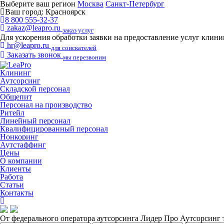
Выберите ваш регион
Москва
Санкт-Петербург
Ваш город:
Красноярск
8 800 555-32-37
zakaz@leapro.ru
заказ услуг
Для ускорения обработки заявки на предоставление услуг клин
hr@leapro.ru
для соискателей
Заказать звонок
мы перезвоним
Клининг
Аутсорсинг
Складской персонал
Общепит
Персонал на производство
Ритейл
Линейный персонал
Квалифицированный персонал
Нонкоринг
Аутстаффинг
Цены
О компании
Клиенты
Работа
Статьи
Контакты
От федерального оператора аутсорсинга Лидер Про
Аутсорсинг 