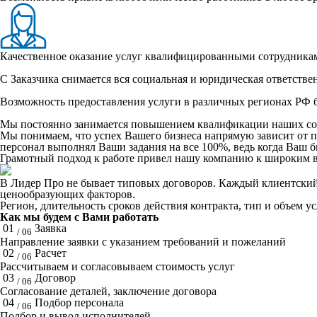
Качественное оказание услуг квалифицированными сотрудника
С Заказчика снимается вся социальная и юридическая ответстве
Возможность предоставления услуги в различных регионах РФ б
Мы постоянно занимается повышением квалификации наших со
Мы понимаем, что успех Вашего бизнеса напрямую зависит от 
персонал выполнял Ваши задания на все 100%, ведь когда Ваш би
Грамотный подход к работе привел нашу компанию к широким в
В Лидер Про не бывает типовых договоров. Каждый клиентский 
ценообразующих факторов.
Регион, длительность сроков действия контракта, тип и объем у
Как мы будем с Вами работать
01
Заявка
/ 06
Направление заявки с указанием требований и пожеланий
02
Расчет
/ 06
Рассчитываем и согласовываем стоимость услуг
03
Договор
/ 06
Согласование деталей, заключение договора
04
Подбор персонала
/ 06
Подбор и вывод исполнителей