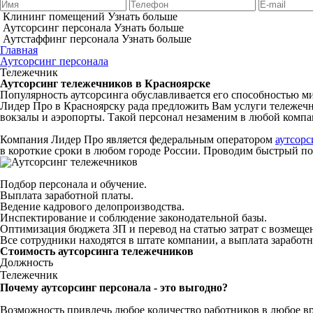
Клининг помещений
Узнать больше
Аутсорсинг персонала
Узнать больше
Аутстаффинг персонала
Узнать больше
Главная
Аутсорсинг персонала
Тележечник
Аутсорсинг тележечников в Красноярске
Популярность аутсорсинга обуславливается его способностью м
Лидер Про в Красноярску рада предложить Вам услуги тележечни
вокзалы и аэропорты. Такой персонал незаменим в любой компани
Компания Лидер Про является федеральным оператором
аутсорс
в короткие сроки в любом городе России. Проводим быстрый по
Подбор персонала и обучение.
Выплата заработной платы.
Ведение кадрового делопроизводства.
Инспектирование и соблюдение законодательной базы.
Оптимизация бюджета ЗП и перевод на статью затрат с возмещ
Все сотрудники находятся в штате компании, а выплата заработ
Стоимость аутсорсинга тележечников
Должность
Тележечник
Почему аутсорсинг персонала - это выгодно?
Возможность привлечь любое количество работников в любое в