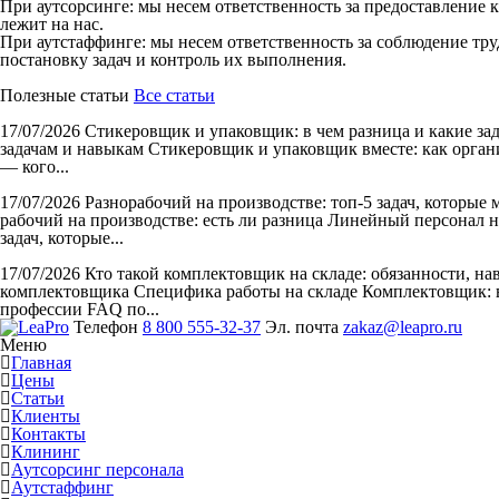
При аутсорсинге: мы несем ответственность за предоставление 
лежит на нас.
При аутстаффинге: мы несем ответственность за соблюдение тру
постановку задач и контроль их выполнения.
Полезные статьи
Все статьи
17/07/2026
Стикеровщик и упаковщик: в чем разница и какие за
задачам и навыкам Стикеровщик и упаковщик вместе: как органи
— кого...
17/07/2026
Разнорабочий на производстве: топ-5 задач, которые
рабочий на производстве: есть ли разница Линейный персонал н
задач, которые...
17/07/2026
Кто такой комплектовщик на складе: обязанности, н
комплектовщика Специфика работы на складе Комплектовщик: в
профессии FAQ по...
Телефон
8 800 555-32-37
Эл. почта
zakaz@leapro.ru
Меню
Главная
Цены
Статьи
Клиенты
Контакты
Клининг
Аутсорсинг персонала
Аутстаффинг