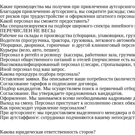
Какие преимущества мы получим при привлечении аутсорсинг
Благодаря привлечению аутсорсинга, вы сократите расходы; см
от рисков при трудоустройстве и оформлении штатного персона
Какой персонал вы сможете предоставить?
Мы специализируемся на подборе широкого спектра линейн
ПЕРЕЧИСЛЕН НЕ ВЕСЬ)
Рабочие на склады и производства (сборщики, упаковщики, гру
Водители (прогрузчика, трактора, грузовика, легкового автомоби
Уборщики, дворники, горничные и другой клининговый персон
Курьеры (вело, авто, пешие);
Персонал в ритейл и розницу (кассиры, работники зала, грузчики
Персонал общественного питаний и отелей (перчисление есть на
Высококвалифицированный персонал (слесари, стропальщики, то
Иной персонал под ваш запрос.
Какова процедура подбора персонала?
Оставление заявки. Вы описываете ваши потребности (количеств
Согласование тарифов и подписание договора.
Подбор кандидатов. Мы осуществляем поиск и первичный отбор
Согласование. Вы утверждаете предложенных кандидатов.
Оформление. Мы занимаемся всеми необходимыми кадровыми д
Выход на смену. Персонал приступает к исполнению своих обяз
Как происходит управление персоналом?
При аутсорсинге: мы предоставляем выделенного менеджера и б
При аутстаффинге: сотрудники подчиняются вашему непосредст
Какова юридическая ответственность сторон?