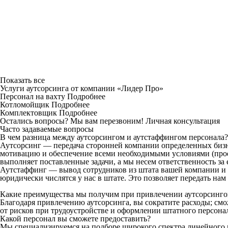
Показать все
Услуги аутсорсинга от компании «Лидер Про»
Персонал на вахту
Подробнее
Котломойщик
Подробнее
Комплектовщик
Подробнее
Остались вопросы? Мы вам перезвоним!
Личная консультация
Часто задаваемые вопросы
В чем разница между аутсорсингом и аутстаффингом персонала?
Аутсорсинг — передача сторонней компании определенных бизн
мотивацию и обеспечение всеми необходимыми условиями (проез
выполняет поставленные задачи, а мы несем ответственность за 
Аутстаффинг — вывод сотрудников из штата вашей компании и 
юридически числятся у нас в штате. Это позволяет передать на
Какие преимущества мы получим при привлечении аутсорсинг
Благодаря привлечению аутсорсинга, вы сократите расходы; см
от рисков при трудоустройстве и оформлении штатного персона
Какой персонал вы сможете предоставить?
Мы специализируемся на подборе широкого спектра линейн