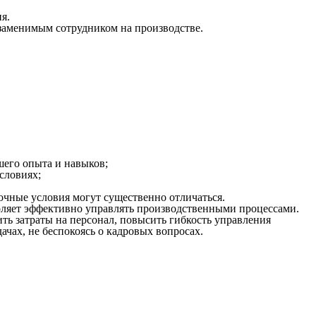
я.
незаменимым
сотрудником
на
производстве
.
ьшего
опыта
и
навыков
;
словиях;
очные условия могут существенно отличаться.
ляет
эффективно управлять производственными процессами.
ть затраты на
персонал
, повысить гибкость управления
ачах, не беспокоясь о кадровых
вопросах
.