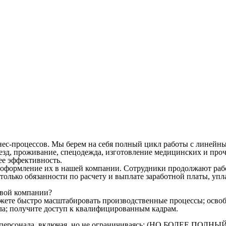
ес-процессов. Мы берем на себя полный цикл работы с линейны
д, проживание, спецодежда, изготовление медицинских и прочи
ее эффективность.
оформление их в нашей компании. Сотрудники продолжают работ
м только обязанности по расчету и выплате заработной платы, у
овой компании?
ожете быстро масштабировать производственные процессы; освоб
ла; получите доступ к квалифицированным кадрам.
ого персонала, включая, но не ограничиваясь: (НО БОЛЕЕ 