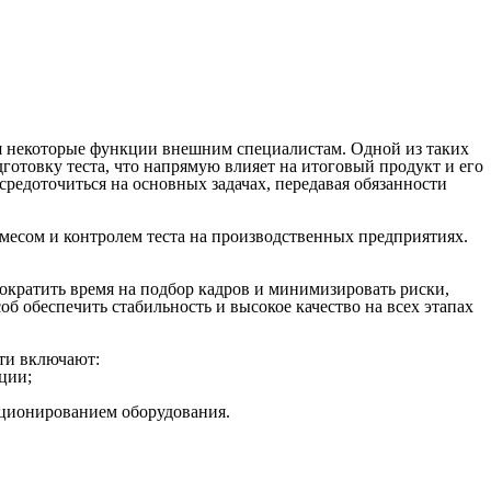
я
некоторые функции внешним
специалистам
. Одной из таких
дготовку
теста
, что напрямую влияет на итоговый продукт и его
средоточиться
на основных задачах, передавая
обязанности
амесом
и
контролем
теста
на производственных предприятиях.
ократить время на
подбор
кадров и минимизировать риски,
об обеспечить стабильность и высокое
качество
на всех
этапах
ти
включают:
ции;
нкционированием
оборудования
.