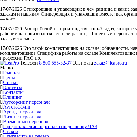
17/07/2026
Стикеровщик и упаковщик: в чем разница и какие за
задачам и навыкам Стикеровщик и упаковщик вместе: как органи
— кого...
17/07/2026
Разнорабочий на производстве: топ-5 задач, которые
рабочий на производстве: есть ли разница Линейный персонал н
задач, которые...
17/07/2026
Кто такой комплектовщик на складе: обязанности, н
комплектовщика Специфика работы на складе Комплектовщик: в
профессии FAQ по...
Телефон
8 800 555-32-37
Эл. почта
zakaz@leapro.ru
Меню
Главная
Цены
Статьи
Клиенты
Контакты
Клининг
Аутсорсинг персонала
Аутстаффинг
Аренда персонала
Лизинг персонала
Временный персонал
Предоставление персонала по договору ЧАЗ
Оплата
Пригласить на тендер