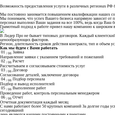
Возможность предоставления услуги в различных регионах РФ б
Мы постоянно занимается повышением квалификации наших со
Мы понимаем, что успех Вашего бизнеса напрямую зависит от 
персонал выполнял Ваши задания на все 100%, ведь когда Ваш би
Грамотный подход к работе привел нашу компанию к широким в
В Лидер Про не бывает типовых договоров. Каждый клиентский 
ценообразующих факторов.
Регион, длительность сроков действия контракта, тип и объем у
Как мы будем с Вами работать
01
Заявка
/ 06
Направление заявки с указанием требований и пожеланий
02
Расчет
/ 06
Рассчитываем и согласовываем стоимость услуг
03
Договор
/ 06
Согласование деталей, заключение договора
04
Подбор персонала
/ 06
Подбор и вывод исполнителей
05
Выполнение работ
/ 06
Проведение работ, контроль персональным менеджером
06
Отчет
/ 06
Отчетная документация каждый месяц
C нами работают
более 50
крупных компаний
За долгие годы у
сегодняшний
день являются нашими постоянными клиентами