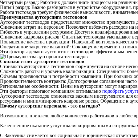
Четвертый разряд: Работник должен знать процессы на различн
Пятый разряд: Важно разбираться в устройстве оборудования, пр
Работа
тестовода
требует физической выносливости, внимательн
Преимущества
аутсорсинга
тестоводов
Аутсорсинг
тестоводов
предоставляет
множество
преимуществ
Снижение затрат на
персонал
:
Позволяет
избежать расходов на 
Гибкость в управлении ресурсами: Доступ к
квалифицированны
Снижение кадровых рисков:
Опытные
тестоводы
уменьшают вер
Повышение
качества
продукции: Надежный
контроль
качества
т
Оперативное закрытие вакансий: Сокращение времени на
поиск
Эти факторы делают
аутсорсинг
тестоводов
эффективным
решен
Сколько стоит
аутсорсинг
тестоводов
Стоимость
аутсорсинга
тестоводов
формируется на основе неско
Сложность
работы
и уровень квалификации:
Специалисты
боле
Объемы
производства
и
потребности
компании
: При больших о
Продолжительность контракта: Долгосрочные соглашения часто
Региональные особенности: Цены на
аутсорсинг
могут варьирова
Эти факторы
помогают
компаниям
оптимально
подобрать услуг
Аутсорсинг
тестоводов
становится важным инструментом для 
ресурсами и минимизировать кадровые риски. Обращение к
аут
Почему аутсорсинг персонала - это выгодно?
Возможность привлечь любое количество работников в любое в
Качественное оказание услуг квалифицированными сотрудника
С Заказчика снимается вся социальная и юридическая ответстве