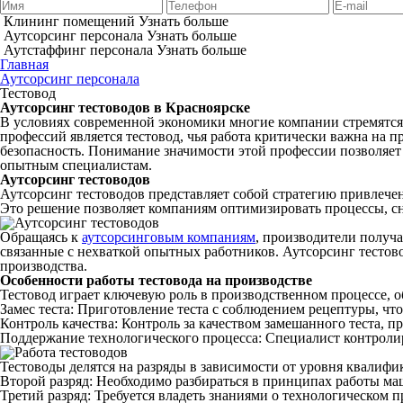
Клининг помещений
Узнать больше
Аутсорсинг персонала
Узнать больше
Аутстаффинг персонала
Узнать больше
Главная
Аутсорсинг персонала
Тестовод
Аутсорсинг тестоводов в Красноярске
В условиях современной экономики многие
компании
стремятся
профессий является
тестовод
, чья
работа
критически важна на
п
безопасность
. Понимание значимости этой профессии
позволяет
опытным
специалистам
.
Аутсорсинг
тестоводов
Аутсорсинг
тестоводов
представляет собой стратегию
привлече
Это решение
позволяет
компаниям
оптимизировать процессы, сн
Обращаясь к
аутсорсинговым компаниям
, производители получ
связанные с нехваткой
опытных
работников
.
Аутсорсинг
тестов
производства
.
Особенности
работы
тестовода
на
производстве
Тестовод
играет ключевую роль в производственном процессе, 
Замес
теста
:
Приготовление
теста
с соблюдением
рецептуры
, чт
Контроль
качества
:
Контроль
за
качеством
замешанного
теста
, п
Поддержание
технологического
процесса:
Специалист
контроли
Тестоводы
делятся на
разряды
в зависимости от уровня квалифи
Второй разряд: Необходимо разбираться в принципах работы маш
Третий разряд: Требуется владеть знаниями о технологическом п