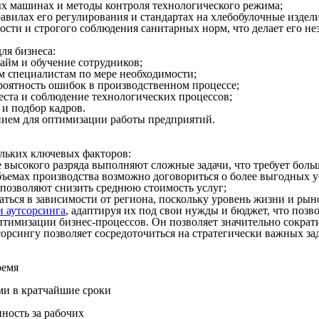
ых машинах и методы контроля технологического режима;
авилах его регулирования и стандартах на хлебобулочные издели
ости и строгого соблюдения санитарных норм, что делает его 
для
бизнеса
:
найм и
обучение
сотрудников
;
м
специалистам
по мере необходимости;
оятность ошибок в производственном процессе;
еста
и соблюдение
технологических
процессов;
и
подбор
кадров.
ием для оптимизации
работы
предприятий.
льких ключевых факторов:
е высокого
разряда
выполняют
сложные
задачи, что требует бол
бъемах
производства
возможно договориться о более выгодных у
позволяют
снизить среднюю стоимость
услуг
;
ться в зависимости от региона, поскольку уровень жизни и рын
и аутсорсинга
, адаптируя их под свои нужды и бюджет, что
позво
оптимизации
бизнес
-процессов. Он
позволяет
значительно
сократи
сорсингу
позволяет
сосредоточиться
на стратегически важных зад
ремя
ми в кратчайшие сроки
нность за рабочих