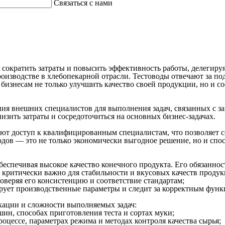
Связаться с нами
 сократить затраты и повысить
эффективность
работы
,
делегиру
роизводстве
в
хлебопекарной
отрасли.
Тестоводы
отвечают за по
бизнесам
не только улучшить
качество
своей продукции, но и
со
ния
внешних
специалистов
для
выполнения
задач, связанных с
з
изить затраты и
сосредоточиться
на основных
бизнес
-задачах.
ают доступ к
квалифицированным
специалистам
, что
позволяет
с
одов
— это не только экономически выгодное решение, но и спос
обеспечивая высокое
качество
конечного продукта. Его
обязаннос
о критически важно для стабильности и вкусовых
качеств
продук
роверяя его консистенцию и соответствие стандартам;
рует производственные параметры и следит за корректным фу
кации и сложности выполняемых задач:
ин, способах приготовления теста и сортах муки;
роцессе, параметрах режима и методах контроля качества сырья;