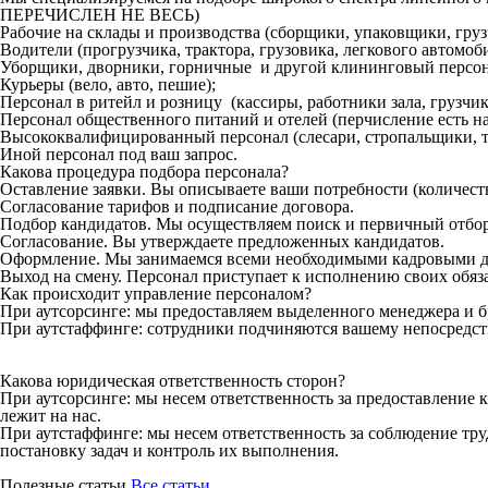
ПЕРЕЧИСЛЕН НЕ ВЕСЬ)
Рабочие на склады и производства (сборщики, упаковщики, гру
Водители (прогрузчика, трактора, грузовика, легкового автомоби
Уборщики, дворники, горничные и другой клининговый персон
Курьеры (вело, авто, пешие);
Персонал в ритейл и розницу (кассиры, работники зала, грузчики
Персонал общественного питаний и отелей (перчисление есть на
Высококвалифицированный персонал (слесари, стропальщики, то
Иной персонал под ваш запрос.
Какова процедура подбора персонала?
Оставление заявки. Вы описываете ваши потребности (количеств
Согласование тарифов и подписание договора.
Подбор кандидатов. Мы осуществляем поиск и первичный отбор
Согласование. Вы утверждаете предложенных кандидатов.
Оформление. Мы занимаемся всеми необходимыми кадровыми д
Выход на смену. Персонал приступает к исполнению своих обяз
Как происходит управление персоналом?
При аутсорсинге: мы предоставляем выделенного менеджера и б
При аутстаффинге: сотрудники подчиняются вашему непосредст
Какова юридическая ответственность сторон?
При аутсорсинге: мы несем ответственность за предоставление 
лежит на нас.
При аутстаффинге: мы несем ответственность за соблюдение тру
постановку задач и контроль их выполнения.
Полезные статьи
Все статьи