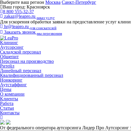
Выберите ваш регион
Москва
Санкт-Петербург
Ваш город:
Красноярск
8 800 555-32-37
zakaz@leapro.ru
заказ услуг
Для ускорения обработки заявки на предоставление услуг клин
hr@leapro.ru
для соискателей
Заказать звонок
мы перезвоним
Клининг
Аутсорсинг
Складской персонал
Общепит
Персонал на производство
Ритейл
Линейный персонал
Квалифицированный персонал
Нонкоринг
Аутстаффинг
Цены
О компании
Клиенты
Работа
Статьи
Контакты
От федерального оператора аутсорсинга Лидер Про
Аутсорсинг 