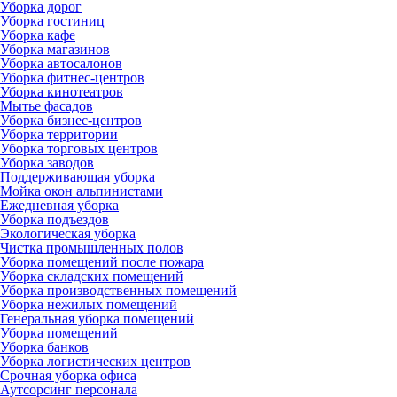
Уборка дорог
Уборка гостиниц
Уборка кафе
Уборка магазинов
Уборка автосалонов
Уборка фитнес-центров
Уборка кинотеатров
Мытье фасадов
Уборка бизнес-центров
Уборка территории
Уборка торговых центров
Уборка заводов
Поддерживающая уборка
Мойка окон альпинистами
Ежедневная уборка
Уборка подъездов
Экологическая уборка
Чистка промышленных полов
Уборка помещений после пожара
Уборка складских помещений
Уборка производственных помещений
Уборка нежилых помещений
Генеральная уборка помещений
Уборка помещений
Уборка банков
Уборка логистических центров
Срочная уборка офиса
Аутсорсинг персонала