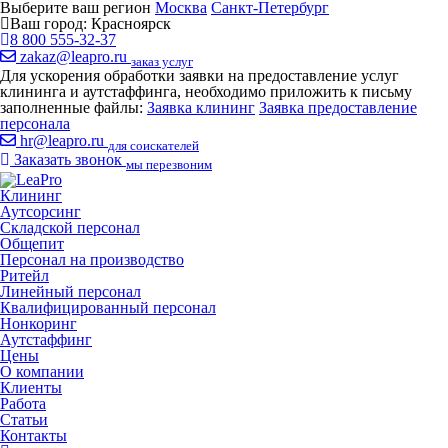
Выберите ваш регион
Москва
Санкт-Петербург
Ваш город:
Красноярск
8 800 555-32-37
zakaz@leapro.ru
заказ услуг
Для ускорения обработки заявки на предоставление услуг
клининга и аутстаффинга, необходимо приложить к письму
заполненные файлы:
Заявка клининг
Заявка предоставление
персонала
hr@leapro.ru
для соискателей
Заказать звонок
мы перезвоним
Клининг
Аутсорсинг
Складской персонал
Общепит
Персонал на производство
Ритейл
Линейный персонал
Квалифицированный персонал
Нонкоринг
Аутстаффинг
Цены
О компании
Клиенты
Работа
Статьи
Контакты