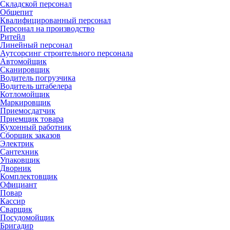
Складской персонал
Общепит
Квалифицированный персонал
Персонал на производство
Ритейл
Линейный персонал
Аутсорсинг строительного персонала
Автомойщик
Сканировщик
Водитель погрузчика
Водитель штабелера
Котломойщик
Маркировщик
Приемосдатчик
Приемщик товара
Кухонный работник
Сборщик заказов
Электрик
Сантехник
Упаковщик
Дворник
Комплектовщик
Официант
Повар
Кассир
Сварщик
Посудомойщик
Бригадир