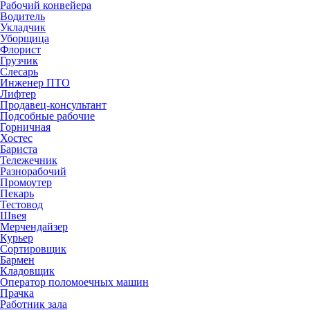
Рабочий конвейера
Водитель
Укладчик
Уборщица
Флорист
Грузчик
Слесарь
Инженер ПТО
Лифтер
Продавец-консультант
Подсобные рабочие
Горничная
Хостес
Бариста
Тележечник
Разнорабочий
Промоутер
Пекарь
Тестовод
Швея
Мерчендайзер
Курьер
Сортировщик
Бармен
Кладовщик
Оператор поломоечных машин
Прачка
Работник зала