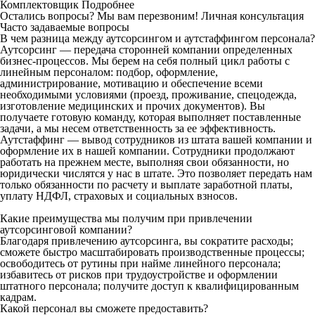
Комплектовщик
Подробнее
Остались вопросы? Мы вам перезвоним!
Личная консультация
Часто задаваемые вопросы
В чем разница между аутсорсингом и аутстаффингом персонала?
Аутсорсинг — передача сторонней компании определенных
бизнес-процессов. Мы берем на себя полный цикл работы с
линейным персоналом: подбор, оформление,
администрирование, мотивацию и обеспечение всеми
необходимыми условиями (проезд, проживание, спецодежда,
изготовление медицинских и прочих документов). Вы
получаете готовую команду, которая выполняет поставленные
задачи, а мы несем ответственность за ее эффективность.
Аутстаффинг — вывод сотрудников из штата вашей компании и
оформление их в нашей компании. Сотрудники продолжают
работать на прежнем месте, выполняя свои обязанности, но
юридически числятся у нас в штате. Это позволяет передать нам
только обязанности по расчету и выплате заработной платы,
уплату НДФЛ, страховых и социальных взносов.
Какие преимущества мы получим при привлечении
аутсорсинговой компании?
Благодаря привлечению аутсорсинга, вы сократите расходы;
сможете быстро масштабировать производственные процессы;
освободитесь от рутины при найме линейного персонала;
избавитесь от рисков при трудоустройстве и оформлении
штатного персонала; получите доступ к квалифицированным
кадрам.
Какой персонал вы сможете предоставить?