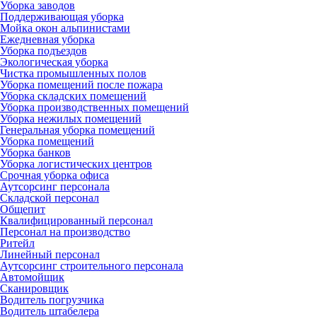
Уборка заводов
Поддерживающая уборка
Мойка окон альпинистами
Ежедневная уборка
Уборка подъездов
Экологическая уборка
Чистка промышленных полов
Уборка помещений после пожара
Уборка складских помещений
Уборка производственных помещений
Уборка нежилых помещений
Генеральная уборка помещений
Уборка помещений
Уборка банков
Уборка логистических центров
Срочная уборка офиса
Аутсорсинг персонала
Складской персонал
Общепит
Квалифицированный персонал
Персонал на производство
Ритейл
Линейный персонал
Аутсорсинг строительного персонала
Автомойщик
Сканировщик
Водитель погрузчика
Водитель штабелера