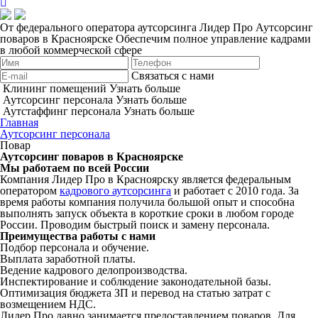
От федерального оператора аутсорсинга Лидер Про
Аутсорсинг
поваров в Красноярске
Обеспечим полное управление кадрами
в любой коммерческой сфере
Связаться с нами
Клининг помещений
Узнать больше
Аутсорсинг персонала
Узнать больше
Аутстаффинг персонала
Узнать больше
Главная
Аутсорсинг персонала
Повар
Аутсорсинг поваров в Красноярске
Мы работаем по всей России
Компания Лидер Про в Красноярску является федеральным
оператором
кадрового аутсорсинга
и работает с 2010 года. За
время работы компания получила большой опыт и способна
выполнять запуск объекта в короткие сроки в любом городе
России. Проводим быстрый поиск и замену персонала.
Преимущества работы с нами
Подбор персонала и обучение.
Выплата заработной платы.
Ведение кадрового делопроизводства.
Инспектирование и соблюдение законодательной базы.
Оптимизация бюджета ЗП и перевод на статью затрат с
возмещением НДС.
Лидер Про давно занимается предоставлением поваров. Для