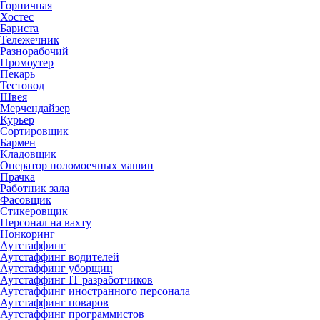
Горничная
Хостес
Бариста
Тележечник
Разнорабочий
Промоутер
Пекарь
Тестовод
Швея
Мерчендайзер
Курьер
Сортировщик
Бармен
Кладовщик
Оператор поломоечных машин
Прачка
Работник зала
Фасовщик
Стикеровщик
Персонал на вахту
Нонкоринг
Аутстаффинг
Аутстаффинг водителей
Аутстаффинг уборщиц
Аутстаффинг IT разработчиков
Аутстаффинг иностранного персонала
Аутстаффинг поваров
Аутстаффинг программистов