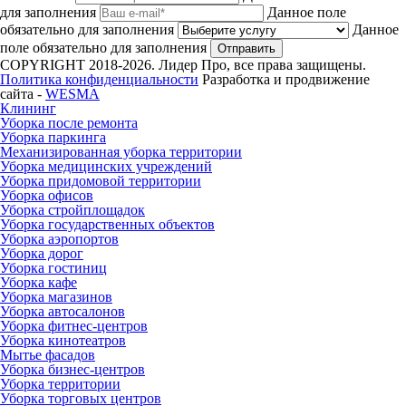
для заполнения
Данное поле
обязательно для заполнения
Данное
поле обязательно для заполнения
Отправить
COPYRIGHT 2018-2026. Лидер Про, все права защищены.
Политика конфиденциальности
Разработка и продвижение
сайта -
WESMA
Клининг
Уборка после ремонта
Уборка паркинга
Механизированная уборка территории
Уборка медицинских учреждений
Уборка придомовой территории
Уборка офисов
Уборка стройплощадок
Уборка государственных объектов
Уборка аэропортов
Уборка дорог
Уборка гостиниц
Уборка кафе
Уборка магазинов
Уборка автосалонов
Уборка фитнес-центров
Уборка кинотеатров
Мытье фасадов
Уборка бизнес-центров
Уборка территории
Уборка торговых центров