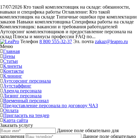
17/07/2026
Кто такой комплектовщик на складе: обязанности,
навыки и специфика работы
Оглавление: Кто такой
комплектовщик на складе Типичные ошибки при комплектации
заказов Навыки комплектовщика Специфика работы на складе
Комплектовщик: вакансии и требования работодателей
Аутсорсинг комплектовщиков и предоставление персонала на
склад Плюсы и минусы профессии FAQ по...
Телефон
8 800 555-32-37
Эл. почта
zakaz@leapro.ru
Меню
Главная
Цены
Статьи
Клиенты
Контакты
Клининг
Аутсорсинг персонала
Аутстаффинг
Аренда персонала
Лизинг персонала
Временный персонал
Предоставление персонала по договору ЧАЗ
Оплата
Пригласить на тендер
Карта сайта
Заказать услугу
Данное поле обязательно для
заполнения
Данное поле обязательно