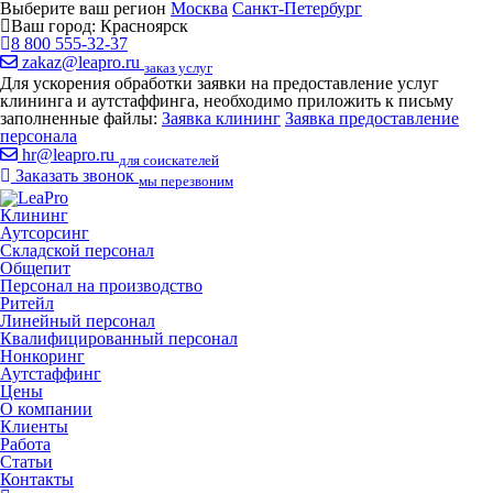
Выберите ваш регион
Москва
Санкт-Петербург
Ваш город:
Красноярск
8 800 555-32-37
zakaz@leapro.ru
заказ услуг
Для ускорения обработки заявки на предоставление услуг
клининга и аутстаффинга, необходимо приложить к письму
заполненные файлы:
Заявка клининг
Заявка предоставление
персонала
hr@leapro.ru
для соискателей
Заказать звонок
мы перезвоним
Клининг
Аутсорсинг
Складской персонал
Общепит
Персонал на производство
Ритейл
Линейный персонал
Квалифицированный персонал
Нонкоринг
Аутстаффинг
Цены
О компании
Клиенты
Работа
Статьи
Контакты