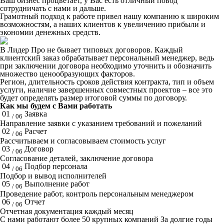
Ваш бизнес процветает, у Вас есть отличный повод
сотрудничать с нами и дальше.
Грамотный подход к работе привел нашу компанию к широким
возможностям, а наших клиентов к увеличению прибыли и
экономии денежных средств.
В Лидер Про не бывает типовых договоров. Каждый
клиентский заказ обрабатывает персональный менеджер, ведь
при заключении договора необходимо уточнить и обозначить
множество ценообразующих факторов.
Регион, длительность сроков действия контракта, тип и объем
услуги, наличие завершенных совместных проектов – все это
будет определять размер итоговой суммы по договору.
Как мы будем с Вами работать
01
Заявка
/ 06
Направление заявки с указанием требований и пожеланий
02
Расчет
/ 06
Рассчитываем и согласовываем стоимость услуг
03
Договор
/ 06
Согласование деталей, заключение договора
04
Подбор персонала
/ 06
Подбор и вывод исполнителей
05
Выполнение работ
/ 06
Проведение работ, контроль персональным менеджером
06
Отчет
/ 06
Отчетная документация каждый месяц
C нами работают
более 50
крупных компаний
За долгие годы