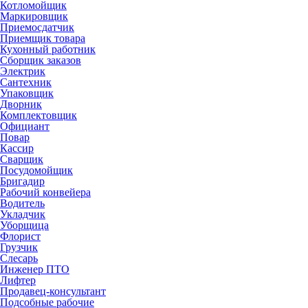
Котломойщик
Маркировщик
Приемосдатчик
Приемщик товара
Кухонный работник
Сборщик заказов
Электрик
Сантехник
Упаковщик
Дворник
Комплектовщик
Официант
Повар
Кассир
Сварщик
Посудомойщик
Бригадир
Рабочий конвейера
Водитель
Укладчик
Уборщица
Флорист
Грузчик
Слесарь
Инженер ПТО
Лифтер
Продавец-консультант
Подсобные рабочие