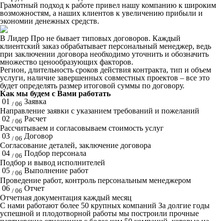
Грамотный подход к работе привел нашу компанию к широким
возможностям, а наших клиентов к увеличению прибыли и
экономии денежных средств.
В Лидер Про не бывает типовых договоров. Каждый
клиентский заказ обрабатывает персональный менеджер, ведь
при заключении договора необходимо уточнить и обозначить
множество ценообразующих факторов.
Регион, длительность сроков действия контракта, тип и объем
услуги, наличие завершенных совместных проектов – все это
будет определять размер итоговой суммы по договору.
Как мы будем с Вами работать
01
Заявка
/ 06
Направление заявки с указанием требований и пожеланий
02
Расчет
/ 06
Рассчитываем и согласовываем стоимость услуг
03
Договор
/ 06
Согласование деталей, заключение договора
04
Подбор персонала
/ 06
Подбор и вывод исполнителей
05
Выполнение работ
/ 06
Проведение работ, контроль персональным менеджером
06
Отчет
/ 06
Отчетная документация каждый месяц
C нами работают
более 50
крупных компаний
За долгие годы
успешной и плодотворной работы мы построили прочные