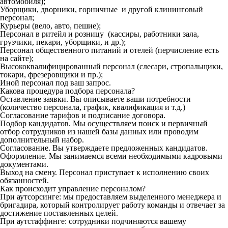
автомобиля);
Уборщики, дворники, горничные и другой клининговый
персонал;
Курьеры (вело, авто, пешие);
Персонал в ритейл и розницу (кассиры, работники зала,
грузчики, пекари, уборщики, и др.);
Персонал общественного питаний и отелей (перчисление есть
на сайте);
Высококвалифицированный персонал (слесари, стропальщики,
токари, фрезеровщики и пр.);
Иной персонал под ваш запрос.
Какова процедура подбора персонала?
Оставление заявки. Вы описываете ваши потребности
(количество персонала, график, квалификация и т.д.)
Согласование тарифов и подписание договора.
Подбор кандидатов. Мы осуществляем поиск и первичный
отбор сотрудников из нашей базы данных или проводим
дополнительный набор.
Согласование. Вы утверждаете предложенных кандидатов.
Оформление. Мы занимаемся всеми необходимыми кадровыми
документами.
Выход на смену. Персонал приступает к исполнению своих
обязанностей.
Как происходит управление персоналом?
При аутсорсинге: мы предоставляем выделенного менеджера и
бригадира, который контролирует работу команды и отвечает за
достижение поставленных целей.
При аутстаффинге: сотрудники подчиняются вашему