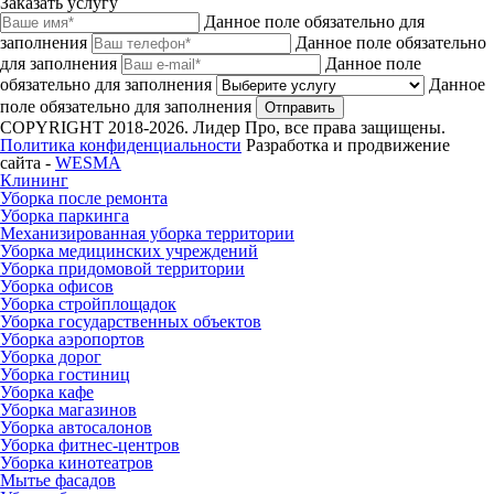
Заказать услугу
Данное поле обязательно для
заполнения
Данное поле обязательно
для заполнения
Данное поле
обязательно для заполнения
Данное
поле обязательно для заполнения
Отправить
COPYRIGHT 2018-2026. Лидер Про, все права защищены.
Политика конфиденциальности
Разработка и продвижение
сайта -
WESMA
Клининг
Уборка после ремонта
Уборка паркинга
Механизированная уборка территории
Уборка медицинских учреждений
Уборка придомовой территории
Уборка офисов
Уборка стройплощадок
Уборка государственных объектов
Уборка аэропортов
Уборка дорог
Уборка гостиниц
Уборка кафе
Уборка магазинов
Уборка автосалонов
Уборка фитнес-центров
Уборка кинотеатров
Мытье фасадов