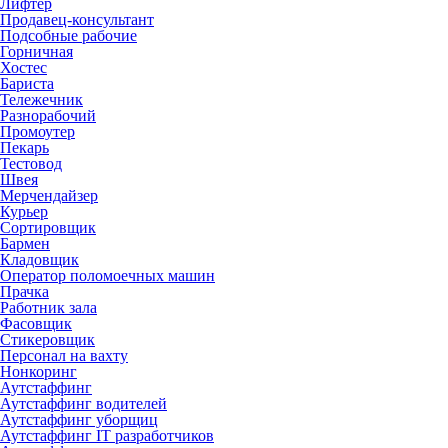
Лифтер
Продавец-консультант
Подсобные рабочие
Горничная
Хостес
Бариста
Тележечник
Разнорабочий
Промоутер
Пекарь
Тестовод
Швея
Мерчендайзер
Курьер
Сортировщик
Бармен
Кладовщик
Оператор поломоечных машин
Прачка
Работник зала
Фасовщик
Стикеровщик
Персонал на вахту
Нонкоринг
Аутстаффинг
Аутстаффинг водителей
Аутстаффинг уборщиц
Аутстаффинг IT разработчиков