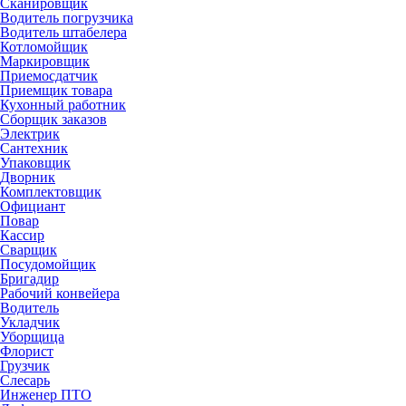
Сканировщик
Водитель погрузчика
Водитель штабелера
Котломойщик
Маркировщик
Приемосдатчик
Приемщик товара
Кухонный работник
Сборщик заказов
Электрик
Сантехник
Упаковщик
Дворник
Комплектовщик
Официант
Повар
Кассир
Сварщик
Посудомойщик
Бригадир
Рабочий конвейера
Водитель
Укладчик
Уборщица
Флорист
Грузчик
Слесарь
Инженер ПТО