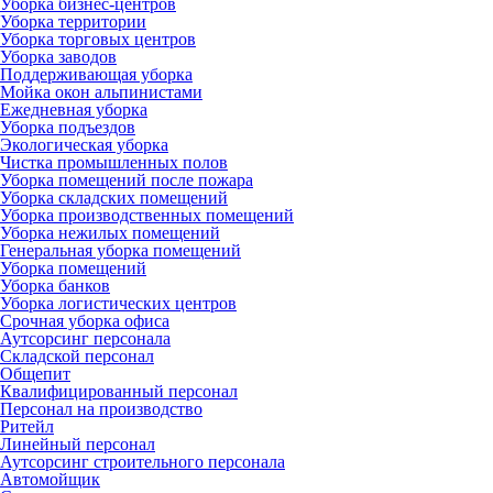
Уборка бизнес-центров
Уборка территории
Уборка торговых центров
Уборка заводов
Поддерживающая уборка
Мойка окон альпинистами
Ежедневная уборка
Уборка подъездов
Экологическая уборка
Чистка промышленных полов
Уборка помещений после пожара
Уборка складских помещений
Уборка производственных помещений
Уборка нежилых помещений
Генеральная уборка помещений
Уборка помещений
Уборка банков
Уборка логистических центров
Срочная уборка офиса
Аутсорсинг персонала
Складской персонал
Общепит
Квалифицированный персонал
Персонал на производство
Ритейл
Линейный персонал
Аутсорсинг строительного персонала
Автомойщик