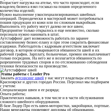
Возрастает нагрузка на ателье, что часто происходит, если
владелец бизнеса взял госзаказ на пошив определенного
количества изделий;
Нужно выполнение узкоспециализированных швейных
операций. Периодически в мастерской может потребоваться
пошив продукции из кожи или по сложным выкройкам.
Выполнить эту работу могут далеко не все швеи;
Предприятие только открылось и еще неизвестно, сколько
персонала нужно нанимать в штат.
Аутстаффинг дает возможность работать по заранее
составленному бизнес-плану и при этом сократить финансовые
издержки. Работодатель с кадровым агентством заключает
договор, в котором оговариваются обязанности швей и их
рабочий график. Зарплату, больничные, премии им выплачивает
только посредник. На него же и возлагается обязанность по
разрешению трудовых споров и по отслеживанию соблюдения
техники безопасности на производстве.
Этапы работы с Leader Pro
Заказать
аутсорсинг швей
у нас могут владельцы ателье в
Красноярске и других городах России. Персонал мы подбираем
с учетом:
Специализации швеи и ее разряда;
Опыта работы;
Практических навыков, в том числе и в части обслуживания
сложного швейного оборудования.
В базе Лидер Про есть швеи-мотористки, закройщики, портные.
Наши менеджеры проверяют дипломы об образовании,