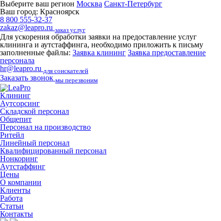
Выберите ваш регион
Москва
Санкт-Петербург
Ваш город:
Красноярск
8 800 555-32-37
zakaz@leapro.ru
заказ услуг
Для ускорения обработки заявки на предоставление услуг
клининга и аутстаффинга, необходимо приложить к письму
заполненные файлы:
Заявка клининг
Заявка предоставление
персонала
hr@leapro.ru
для соискателей
Заказать звонок
мы перезвоним
Клининг
Аутсорсинг
Складской персонал
Общепит
Персонал на производство
Ритейл
Линейный персонал
Квалифицированный персонал
Нонкоринг
Аутстаффинг
Цены
О компании
Клиенты
Работа
Статьи
Контакты