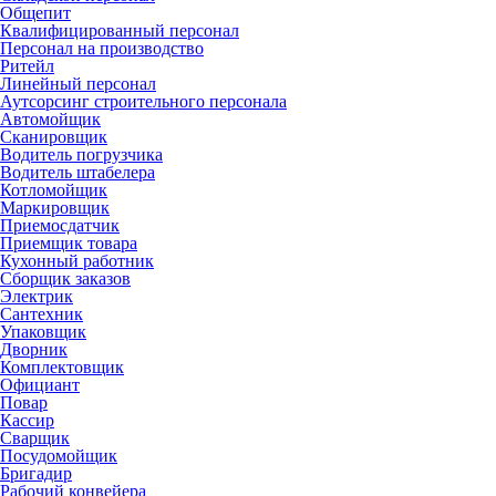
Общепит
Квалифицированный персонал
Персонал на производство
Ритейл
Линейный персонал
Аутсорсинг строительного персонала
Автомойщик
Сканировщик
Водитель погрузчика
Водитель штабелера
Котломойщик
Маркировщик
Приемосдатчик
Приемщик товара
Кухонный работник
Сборщик заказов
Электрик
Сантехник
Упаковщик
Дворник
Комплектовщик
Официант
Повар
Кассир
Сварщик
Посудомойщик
Бригадир
Рабочий конвейера