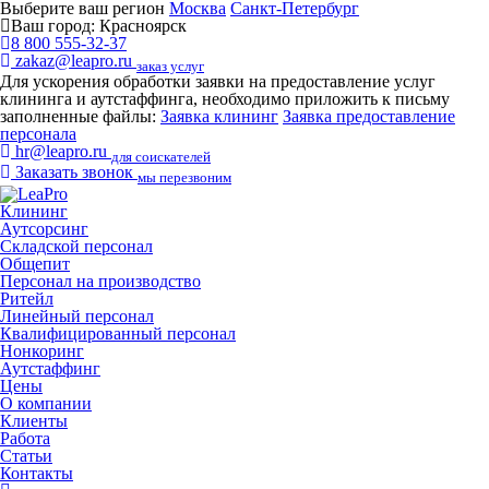
Выберите ваш регион
Москва
Санкт-Петербург
Ваш город:
Красноярск
8 800 555-32-37
zakaz@leapro.ru
заказ услуг
Для ускорения обработки заявки на предоставление услуг
клининга и аутстаффинга, необходимо приложить к письму
заполненные файлы:
Заявка клининг
Заявка предоставление
персонала
hr@leapro.ru
для соискателей
Заказать звонок
мы перезвоним
Клининг
Аутсорсинг
Складской персонал
Общепит
Персонал на производство
Ритейл
Линейный персонал
Квалифицированный персонал
Нонкоринг
Аутстаффинг
Цены
О компании
Клиенты
Работа
Статьи
Контакты