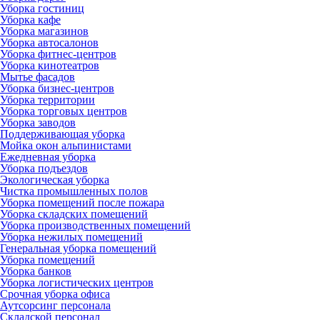
Уборка гостиниц
Уборка кафе
Уборка магазинов
Уборка автосалонов
Уборка фитнес-центров
Уборка кинотеатров
Мытье фасадов
Уборка бизнес-центров
Уборка территории
Уборка торговых центров
Уборка заводов
Поддерживающая уборка
Мойка окон альпинистами
Ежедневная уборка
Уборка подъездов
Экологическая уборка
Чистка промышленных полов
Уборка помещений после пожара
Уборка складских помещений
Уборка производственных помещений
Уборка нежилых помещений
Генеральная уборка помещений
Уборка помещений
Уборка банков
Уборка логистических центров
Срочная уборка офиса
Аутсорсинг персонала
Складской персонал