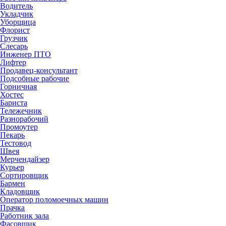
Водитель
Укладчик
Уборщица
Флорист
Грузчик
Слесарь
Инженер ПТО
Лифтер
Продавец-консультант
Подсобные рабочие
Горничная
Хостес
Бариста
Тележечник
Разнорабочий
Промоутер
Пекарь
Тестовод
Швея
Мерчендайзер
Курьер
Сортировщик
Бармен
Кладовщик
Оператор поломоечных машин
Прачка
Работник зала
Фасовщик